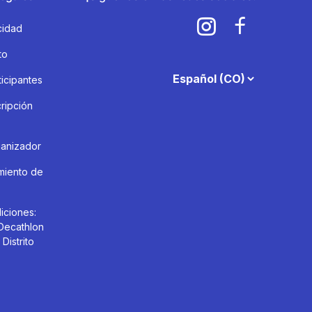
cidad
to
attendee.footer.language.l
icipantes
ripción
anizador
amiento de
iciones:
Decathlon
Distrito