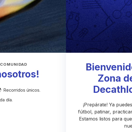
Bienvenid
 COMUNIDAD
nosotros!
Zona d
Decathl
Recorridos únicos.
da día.
¡Prepárate! Ya puedes
fútbol, patinar, practic
Estamos listos para que
nue