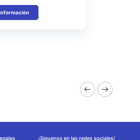
información
egales
¡Síguenos en las redes sociales!