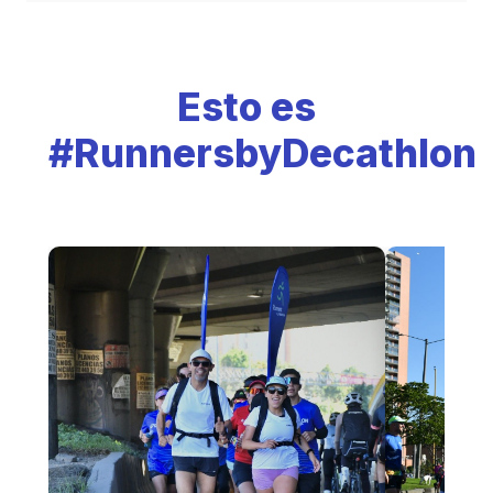
Esto es
#RunnersbyDecathlon