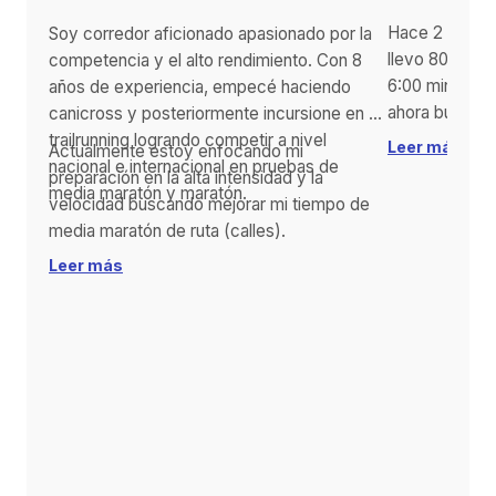
Hace 2 años d
Soy corredor aficionado apasionado por la
llevo 800 km 
competencia y el alto rendimiento. Con 8
6:00 min/km. 
años de experiencia, empecé haciendo
ahora busco d
canicross y posteriormente incursione en el
meta? Ayudarte
trailrunning logrando competir a nivel
Actualmente estoy enfocando mi
comunidad.
nacional e internacional en pruebas de
preparación en la alta intensidad y la
media maratón y maratón.
velocidad buscando mejorar mi tiempo de
media maratón de ruta (calles).