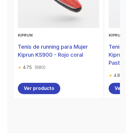
KIPRUN
KIPRUN
Tenis de running para Mujer
Tenis de 
Kiprun KS900 - Rojo coral
Kiprun 50
Pastel
★
4.75
(980)
★
4.80
(112
Ver producto
Ver pro